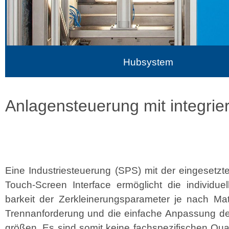
Hubsystem
Anlagensteuerung mit integri
Eine Indus­tri­es­teuerung (SPS) mit der einge­set­z
Touch-Screen Inter­face ermöglicht die indi­vidu­ell
barkeit der Zerkleinerungspa­ra­me­ter je nach Mate­
Tren­nan­forderung und die ein­fache Anpas­sung d
größen. Es sind somit keine fach­spez­i­fis­chen Qual­i­