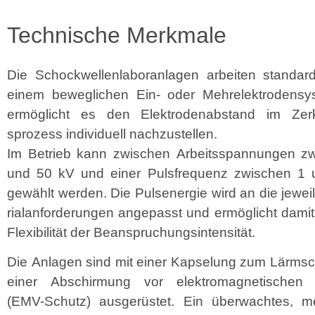
Technische Merkmale
Die Schock­wellen­lab­o­ran­la­gen arbeit­en stan­da
einem beweglichen Ein- oder Mehrelek­tro­den­sy
ermöglicht es den Elek­tro­den­ab­stand im Zerk
sprozess indi­vidu­ell nachzustellen.
Im Betrieb kann zwis­chen Arbeitss­pan­nun­gen z
und 50 kV und ein­er Puls­fre­quenz zwis­chen 1
gewählt wer­den. Die Pulsen­ergie wird an die jew­ei
ri­alan­forderun­gen angepasst und ermöglicht dami
Flex­i­bil­ität der Beanspruchungsintensität.
Die Anla­gen sind mit ein­er Kapselung zum Lärm­s
ein­er Abschir­mung vor elek­tro­mag­netis­chen
(EMV-Schutz) aus­gerüstet. Ein überwacht­es, me