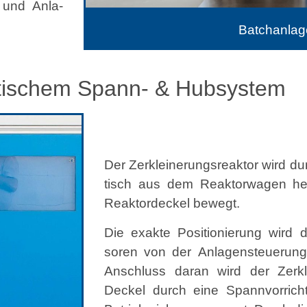
n- und Anla­
Batchanlag
tischem Spann- & Hubsystem
Der Zerkleinerungsreak­tor wird du
tisch aus dem Reak­tor­wa­gen h
Reak­tordeck­el bewegt.
Die exak­te Posi­tion­ierung wird
soren von der Anla­gen­s­teuerung
Anschluss daran wird der Zerkl
Deck­el durch eine Span­nvor­ric