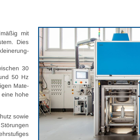
rd­mäßig mit
s­tem. Dies
leinerung­
wis­chen 30
 und 50 Hz
li­gen Mate­
t eine hohe
chutz sowie
 Störun­gen
hrstu­figes