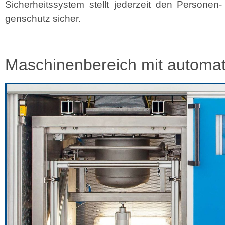
Sicher­heitssys­tem stellt jed­erzeit den Per­so­n­e
gen­schutz sicher.
Maschinenbereich mit automa