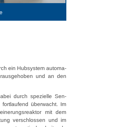
e
rch ein Hub­sys­tem automa­
er­aus­ge­hoben und an den
 dabei durch spezielle Sen­
 fort­laufend überwacht. Im
einerungsreak­tor mit dem
h­tung ver­schlossen und im