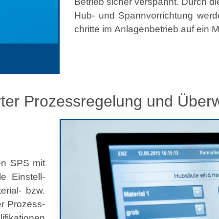
Betrieb sich­er verspan­nt. Durch di
Hub- und Span­nvor­rich­tung wer­
chritte im Anla­gen­be­trieb auf ein M
erter Prozessregelung und Übe
ten SPS mit
e Ein­stell­
r­i­al- bzw.
er Prozess­
fika­tio­nen