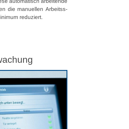
ese automa­tisch arbei­t­ende
den die manuellen Arbeitss­
in­i­mum reduziert.
rwachung