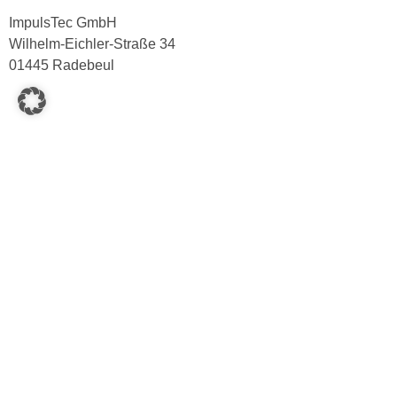
ImpulsTec GmbH
Wilhelm-Eichler-Straße 34
01445 Radebeul
+49 351 6567 1501
info@impulstec.com