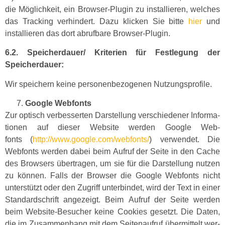
die Möglichkeit, ein Brows­er-Plu­g­in zu instal­lieren, welch­es
das Track­ing ver­hin­dert. Dazu klick­en Sie bitte
hier
und
instal­lieren das dort abruf­bare Browser-Plugin.
6.2. Speicherdauer/ Kri­te­rien für Fes­tle­gung der
Speicherdauer:
Wir spe­ich­ern keine per­so­n­en­be­zo­ge­nen Nutzungsprofile.
Google Web­fonts
Zur optisch verbesserten Darstel­lung ver­schieden­er Infor­ma­
tio­nen auf dieser Web­site wer­den Google Web­
fonts (
http://www.google.com/webfonts/
) ver­wen­det. Die
Web­fonts wer­den dabei beim Aufruf der Seite in den Cache
des Browsers über­tra­gen, um sie für die Darstel­lung nutzen
zu kön­nen. Falls der Brows­er die Google Web­fonts nicht
unter­stützt oder den Zugriff unterbindet, wird der Text in ein­er
Stan­dard­schrift angezeigt. Beim Aufruf der Seite wer­den
beim Web­site-Besuch­er keine Cook­ies geset­zt. Die Dat­en,
die im Zusam­men­hang mit dem Seit­e­naufruf über­mit­telt wer­