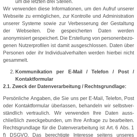
um die let­zten drei Stellen.
Wir ver­wen­den diese Infor­ma­tio­nen, um den Aufruf unser­er
Web­seite zu ermöglichen, zur Kon­trolle und Admin­is­tra­tion
unser­er Sys­teme sowie zur Verbesserung der Gestal­tung
der Web­seit­en. Die gespe­icherten Dat­en wer­den
anonymisiert gespe­ichert. Die Erstel­lung von per­so­n­en­be­zo­
ge­nen Nutzer­pro­filen ist damit aus­geschlossen. Dat­en über
Per­so­n­en oder ihr Indi­vid­u­alver­hal­ten wer­den hier­bei nicht
gesammelt.
Kom­mu­nika­tion per E‑Mail / Tele­fon / Post /
Kontaktformular
2.1. Zweck der Daten­ver­ar­beitung / Rechtsgrundlage:
Per­sön­liche Angaben, die Sie uns per E‑Mail, Tele­fon, Post
oder Kon­tak­t­for­mu­lar über­lassen, behan­deln wir selb­stver­
ständlich ver­traulich. Wir ver­wen­den Ihre Dat­en auss­
chließlich zweck­ge­bun­den, um Ihre Anfrage zu bear­beit­en.
Rechts­grund­lage für die Daten­ver­ar­beitung ist Art. 6 Abs. 1
f) DSGVO. Das berechtigte Inter­esse seit­ens unseres