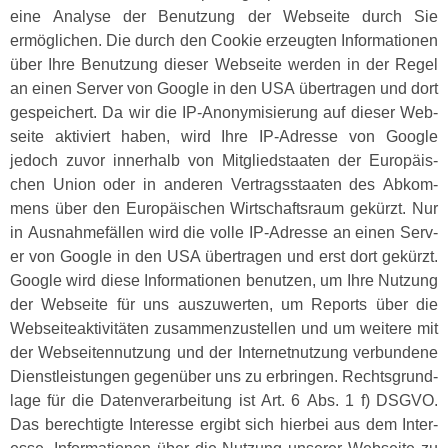
eine Analyse der Benutzung der Web­seite durch Sie
ermöglichen. Die durch den Cook­ie erzeugten Infor­ma­tio­nen
über Ihre Benutzung dieser Web­seite wer­den in der Regel
an einen Serv­er von Google in den USA über­tra­gen und dort
gespe­ichert. Da wir die IP-Anonymisierung auf dieser Web­
seite aktiviert haben, wird Ihre IP-Adresse von Google
jedoch zuvor inner­halb von Mit­glied­staat­en der Europäis­
chen Union oder in anderen Ver­tragsstaat­en des Abkom­
mens über den Europäis­chen Wirtschaft­sraum gekürzt. Nur
in Aus­nah­me­fällen wird die volle IP-Adresse an einen Serv­
er von Google in den USA über­tra­gen und erst dort gekürzt.
Google wird diese Infor­ma­tio­nen benutzen, um Ihre Nutzung
der Web­seite für uns auszuw­erten, um Reports über die
Web­seit­eak­tiv­itäten zusam­men­zustellen und um weit­ere mit
der Web­seiten­nutzung und der Inter­net­nutzung ver­bun­dene
Dien­stleis­tun­gen gegenüber uns zu erbrin­gen. Rechts­grund­
lage für die Daten­ver­ar­beitung ist Art. 6 Abs. 1 f) DSGVO.
Das berechtigte Inter­esse ergibt sich hier­bei aus dem Inter­