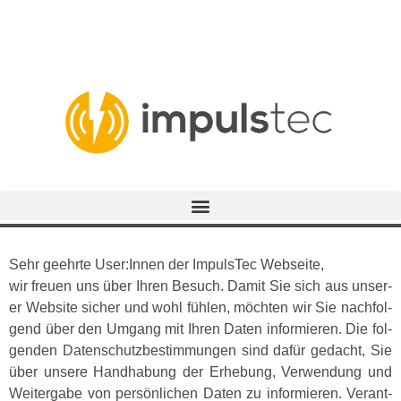
Sehr geehrte User:Innen der Impul­sTec Web­seite,
wir freuen uns über Ihren Besuch. Damit Sie sich aus unser­
er Web­site sich­er und wohl fühlen, möcht­en wir Sie nach­fol­
gend über den Umgang mit Ihren Dat­en informieren. Die fol­
gen­den Daten­schutzbes­tim­mungen sind dafür gedacht, Sie
über unsere Hand­habung der Erhe­bung, Ver­wen­dung und
Weit­er­gabe von per­sön­lichen Dat­en zu informieren. Ver­ant­