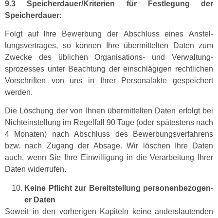
9.3 Speicherdauer/Kriterien für Fes­tle­gung der
Speicherdauer:
Fol­gt auf Ihre Bewer­bung der Abschluss eines Anstel­
lungsver­trages, so kön­nen Ihre über­mit­tel­ten Dat­en zum
Zwecke des üblichen Organ­i­sa­tions- und Ver­wal­tung­
sprozess­es unter Beach­tung der ein­schlägi­gen rechtlichen
Vorschriften von uns in Ihrer Per­son­alak­te gespe­ichert
werden.
Die Löschung der von Ihnen über­mit­tel­ten Dat­en erfol­gt bei
Nichte­in­stel­lung im Regelfall 90 Tage (oder spätestens nach
4 Monat­en) nach Abschluss des Bewer­bungsver­fahrens
bzw. nach Zugang der Absage. Wir löschen Ihre Dat­en
auch, wenn Sie Ihre Ein­willi­gung in die Ver­ar­beitung Ihrer
Dat­en widerrufen.
Keine Pflicht zur Bere­it­stel­lung per­so­n­en­be­zo­gen­
er Daten
Soweit in den vorheri­gen Kapiteln keine ander­slau­t­en­den