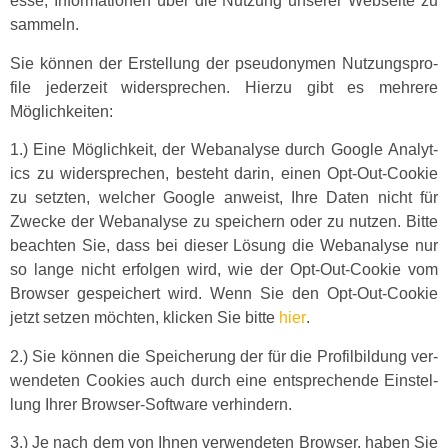
esse, Infor­ma­tio­nen über die Nutzung unser­er Web­seite zu
sammeln.
Sie kön­nen der Erstel­lung der pseu­do­ny­men Nutzung­spro­
file jed­erzeit wider­sprechen. Hierzu gibt es mehrere
Möglichkeiten:
1.) Eine Möglichkeit, der Web­analyse durch Google Ana­lyt­
ics zu wider­sprechen, beste­ht darin, einen Opt-Out-Cook­ie
zu set­zten, welch­er Google anweist, Ihre Dat­en nicht für
Zwecke der Web­analyse zu spe­ich­ern oder zu nutzen. Bitte
beacht­en Sie, dass bei dieser Lösung die Web­analyse nur
so lange nicht erfol­gen wird, wie der Opt-Out-Cook­ie vom
Brows­er gespe­ichert wird. Wenn Sie den Opt-Out-Cook­ie
jet­zt set­zen möcht­en, klick­en Sie bitte
hier
.
2.) Sie kön­nen die Spe­icherung der für die Pro­fil­bil­dung ver­
wen­de­ten Cook­ies auch durch eine entsprechende Ein­stel­
lung Ihrer Brows­er-Soft­ware verhindern.
3.) Je nach dem von Ihnen ver­wen­de­ten Brows­er, haben Sie