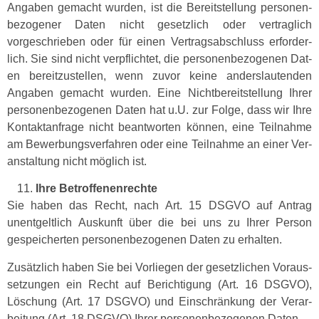
Angaben gemacht wur­den, ist die Bere­it­stel­lung per­so­n­en­
be­zo­gen­er Dat­en nicht geset­zlich oder ver­traglich
vorgeschrieben oder für einen Ver­tragsab­schluss erforder­
lich. Sie sind nicht verpflichtet, die per­so­n­en­be­zo­ge­nen Dat­
en bere­itzustellen, wenn zuvor keine ander­slau­t­en­den
Angaben gemacht wur­den. Eine Nicht­bere­it­stel­lung Ihrer
per­so­n­en­be­zo­ge­nen Dat­en hat u.U. zur Folge, dass wir Ihre
Kon­tak­tan­frage nicht beant­worten kön­nen, eine Teil­nahme
am Bewer­bungsver­fahren oder eine Teil­nahme an ein­er Ver­
anstal­tung nicht möglich ist.
Ihre Betrof­fe­nen­rechte
Sie haben das Recht, nach Art. 15 DSGVO auf Antrag
unent­geltlich Auskun­ft über die bei uns zu Ihrer Per­son
gespe­icherten per­so­n­en­be­zo­ge­nen Dat­en zu erhalten.
Zusät­zlich haben Sie bei Vor­liegen der geset­zlichen Voraus­
set­zun­gen ein Recht auf Berich­ti­gung (Art. 16 DSGVO),
Löschung (Art. 17 DSGVO) und Ein­schränkung der Ver­ar­
beitung (Art. 18 DSGVO) Ihrer per­so­n­en­be­zo­ge­nen Daten.