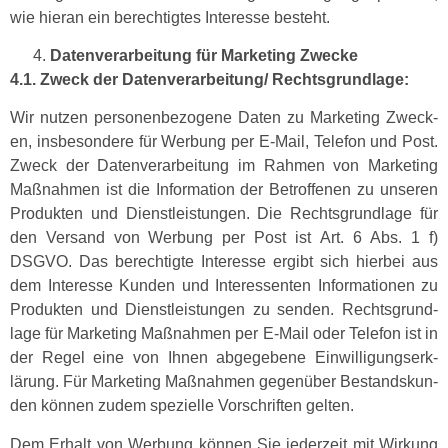
wie hier­an ein berechtigtes Inter­esse besteht.
Daten­ver­ar­beitung für Mar­ket­ing Zwecke
4.1. Zweck der Datenverarbeitung/ Rechtsgrundlage:
Wir nutzen per­so­n­en­be­zo­gene Dat­en zu Mar­ket­ing Zweck­
en, ins­beson­dere für Wer­bung per E‑Mail, Tele­fon und Post.
Zweck der Daten­ver­ar­beitung im Rah­men von Mar­ket­ing
Maß­nah­men ist die Infor­ma­tion der Betrof­fe­nen zu unseren
Pro­duk­ten und Dien­stleis­tun­gen. Die Rechts­grund­lage für
den Ver­sand von Wer­bung per Post ist Art. 6 Abs. 1 f)
DSGVO. Das berechtigte Inter­esse ergibt sich hier­bei aus
dem Inter­esse Kun­den und Inter­essen­ten Infor­ma­tio­nen zu
Pro­duk­ten und Dien­stleis­tun­gen zu senden. Rechts­grund­
lage für Mar­ket­ing Maß­nah­men per E‑Mail oder Tele­fon ist in
der Regel eine von Ihnen abgegebene Ein­willi­gungserk­
lärung. Für Mar­ket­ing Maß­nah­men gegenüber Bestand­skun­
den kön­nen zudem spezielle Vorschriften gelten.
Dem Erhalt von Wer­bung kön­nen Sie jed­erzeit mit Wirkung