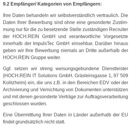
9.2 Empfänger/ Kat­e­gorien von Empfängern:
Ihre Dat­en behan­deln wir selb­stver­ständlich ver­traulich. Die
Dat­en Ihrer Bewer­bung sind ohne eine geson­derte Zus­tim­
mung nur für die zu beset­zende Stelle zuständi­gen Recruiter
der HOCH.REIN GmbH und ver­ant­wortliche Vorge­set­zte
inner­halb der Impul­sTec GmbH ein­se­hbar. Darüber hin­aus
geben wir Ihre Bewer­bung niemals an Dritte außer­halb der
HOCH.REIN Gruppe weiter.
Ggf. set­zen wir streng weisungs­ge­bun­dene Dien­stleis­ter
(HOCH.REIN IT Solu­tions GmbH, Gräsleins­gasse 1, 97 509
Kolitzheim) ein, die uns z.B. in den Bere­ichen EDV oder der
Archivierung und Ver­nich­tung von Doku­menten unter­stützen
und mit denen geson­derte Verträge zur Auf­tragsver­ar­beitung
geschlossen wurden.
Eine Über­mit­tlung Ihrer Dat­en in Län­der außer­halb der EU
find­et grund­sät­zlich nicht statt.