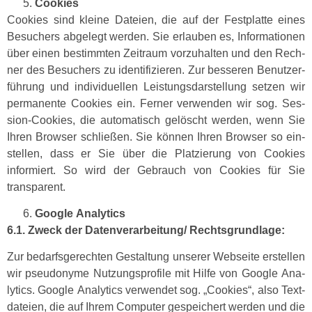
Cook­ies
Cook­ies sind kleine Dateien, die auf der Fest­plat­te eines
Besuch­ers abgelegt wer­den. Sie erlauben es, Infor­ma­tio­nen
über einen bes­timmten Zeitraum vorzuhal­ten und den Rech­
n­er des Besuch­ers zu iden­ti­fizieren. Zur besseren Benutzer­
führung und indi­vidu­ellen Leis­tungs­darstel­lung set­zen wir
per­ma­nente Cook­ies ein. Fern­er ver­wen­den wir sog. Ses­
sion-Cook­ies, die automa­tisch gelöscht wer­den, wenn Sie
Ihren Brows­er schließen. Sie kön­nen Ihren Brows­er so ein­
stellen, dass er Sie über die Platzierung von Cook­ies
informiert. So wird der Gebrauch von Cook­ies für Sie
transparent.
Google Ana­lyt­ics
6.1. Zweck der Datenverarbeitung/ Rechtsgrundlage:
Zur bedarf­s­gerecht­en Gestal­tung unser­er Web­seite erstellen
wir pseu­do­nyme Nutzung­spro­file mit Hil­fe von Google Ana­
lyt­ics. Google Ana­lyt­ics ver­wen­det sog. „Cook­ies“, also Text­
dateien, die auf Ihrem Com­put­er gespe­ichert wer­den und die