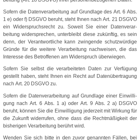
Sofern die Daten­ver­ar­beitung auf Grund­lage des Art. 6 Abs.
1 e) oder f) DSGVO beruht, ste­ht Ihnen nach Art. 21 DSGVO
ein Wider­spruch­srecht zu. Soweit Sie ein­er Daten­ver­ar­
beitung wider­sprechen, unterbleibt diese zukün­ftig, es sein
denn, der Ver­ant­wortliche kann zwin­gende schutzwürdi­ge
Gründe für die weit­ere Ver­ar­beitung nach­weisen, die das
Inter­esse des Betrof­fe­nen am Wider­spruch überwiegen.
Sofern Sie selb­st die ver­ar­beit­eten Dat­en zur Ver­fü­gung
gestellt haben, ste­ht Ihnen ein Recht auf Datenüber­tra­gung
nach Art. 20 DSGVO zu.
Sofern die Daten­ver­ar­beitung auf Grund­lage ein­er Ein­willi­
gung nach Art. 6 Abs. 1 a) oder Art. 9 Abs. 2 a) DSGVO
beruht, kön­nen Sie die Ein­willi­gung jed­erzeit mit Wirkung für
die Zukun­ft wider­rufen, ohne dass die Recht­mäßigkeit der
bish­eri­gen Ver­ar­beitung berührt wird.
Wen­den Sie sich bitte in den zuvor genan­nten Fällen, bei