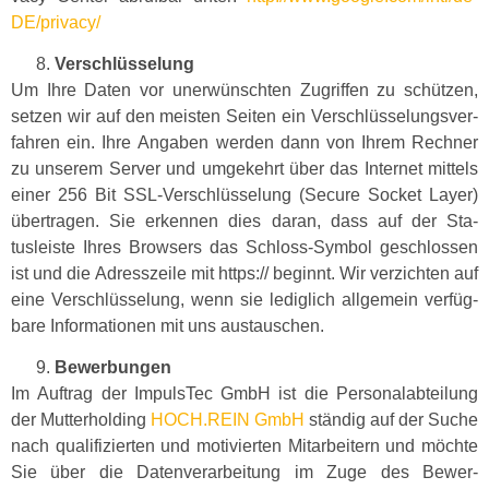
DE/privacy/
Ver­schlüs­selung
Um Ihre Dat­en vor uner­wün­scht­en Zugrif­f­en zu schützen,
set­zen wir auf den meis­ten Seit­en ein Ver­schlüs­selungsver­
fahren ein. Ihre Angaben wer­den dann von Ihrem Rech­n­er
zu unserem Serv­er und umgekehrt über das Inter­net mit­tels
ein­er 256 Bit SSL-Ver­schlüs­selung (Secure Sock­et Lay­er)
über­tra­gen. Sie erken­nen dies daran, dass auf der Sta­
tusleiste Ihres Browsers das Schloss-Sym­bol geschlossen
ist und die Adresszeile mit https:// begin­nt. Wir verzicht­en auf
eine Ver­schlüs­selung, wenn sie lediglich all­ge­mein ver­füg­
bare Infor­ma­tio­nen mit uns austauschen.
Bewer­bun­gen
Im Auf­trag der Impul­sTec GmbH ist die Per­son­al­abteilung
der Mut­ter­hold­ing
HOCH.REIN GmbH
ständig auf der Suche
nach qual­i­fizierten und motivierten Mitar­beit­ern und möchte
Sie über die Daten­ver­ar­beitung im Zuge des Bewer­