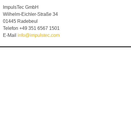
Impul­sTec GmbH
Wil­helm-Eich­ler-Straße 34
01445 Rade­beul
Tele­fon +49 351 6567 1501
E‑Mail
info@impulstec.com