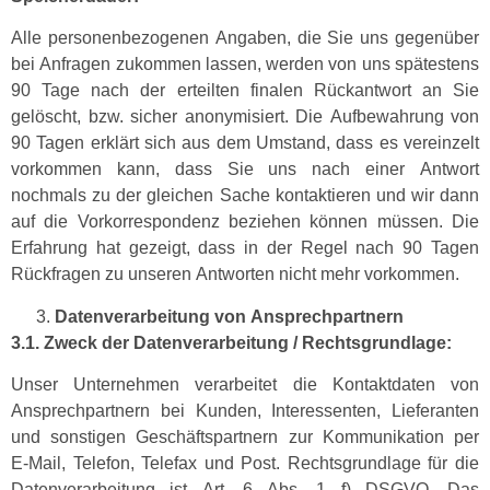
Alle per­so­n­en­be­zo­ge­nen Angaben, die Sie uns gegenüber
bei Anfra­gen zukom­men lassen, wer­den von uns spätestens
90 Tage nach der erteil­ten finalen Rück­ant­wort an Sie
gelöscht, bzw. sich­er anonymisiert. Die Auf­be­wahrung von
90 Tagen erk­lärt sich aus dem Umstand, dass es vere­inzelt
vorkom­men kann, dass Sie uns nach ein­er Antwort
nochmals zu der gle­ichen Sache kon­tak­tieren und wir dann
auf die Vorko­r­re­spon­denz beziehen kön­nen müssen. Die
Erfahrung hat gezeigt, dass in der Regel nach 90 Tagen
Rück­fra­gen zu unseren Antworten nicht mehr vorkommen.
Daten­ver­ar­beitung von Ansprechpartnern
3.1. Zweck der Daten­ver­ar­beitung / Rechtsgrundlage:
Unser Unternehmen ver­ar­beit­et die Kon­tak­t­dat­en von
Ansprech­part­nern bei Kun­den, Inter­essen­ten, Liefer­an­ten
und son­sti­gen Geschäftspart­nern zur Kom­mu­nika­tion per
E‑Mail, Tele­fon, Tele­fax und Post. Rechts­grund­lage für die
Daten­ver­ar­beitung ist Art. 6 Abs. 1 f) DSGVO. Das