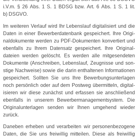
i.V.m. § 26 Abs. 1 S. 1 BDSG bzw. Art. 6 Abs. 1 S. 1 lit.
b) DSGVO.
Im weit­eren Ver­lauf wird Ihr Lebenslauf dig­i­tal­isiert und die
Dat­en in ein­er Bewer­ber­daten­bank gespe­ichert. Ihre Orig­i­
nal­doku­mente wer­den zu PDF-Doku­menten kon­vertiert und
eben­falls zu Ihrem Daten­satz gespe­ichert. Ihre Orig­i­nal­
dateien wer­den gelöscht. Es wer­den alle mit­ge­sende­ten
Doku­mente (Anschreiben, Lebenslauf, Zeug­nisse und son­
stige Nach­weise) sowie die darin enthal­te­nen Infor­ma­tio­nen
gespe­ichert. Soll­ten Sie uns Ihre Bewer­bung­sun­ter­la­gen
noch per­sön­lich oder auf dem Post­weg über­mit­teln, dig­i­tal­
isieren wir diese zunächst und erfassen sie anschließend
eben­falls in unserem Bewer­ber­man­age­mentsys­tem. Die
Orig­i­nalun­ter­la­gen senden wir Ihnen umge­hend wieder
zurück.
Daneben erheben und ver­ar­beit­en wir per­so­n­en­be­zo­gene
Dat­en, die Sie uns frei­willig mit­teilen. Diese als frei­willig