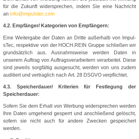
für die Zukun­ft wider­sprechen, indem Sie eine Nachricht
an
info@impulstec.com
4.2. Empfänger/ Kat­e­gorien von Empfängern:
Eine Weit­er­gabe der Dat­en an Dritte außer­halb von Impul­
sTec, respek­tive von der HOCH.REIN Gruppe schließen wir
grund­sät­zlich aus. Aus­nahm­sweise wer­den Dat­en in
unserem Auf­trag von Auf­tragsver­ar­beit­ern ver­ar­beit­et. Diese
sind jew­eils sorgfältig aus­ge­sucht, wer­den von uns zudem
audi­tiert und ver­traglich nach Art. 28 DSGVO verpflichtet.
4.3. Speicherdauer/ Kri­te­rien für Fes­tle­gung der
Speicherdauer:
Sofern Sie dem Erhalt von Wer­bung wider­sprechen wer­den
Ihre Dat­en umge­hend ges­per­rt und anschließend gelöscht,
sofern sie nicht auch für andere Zweck­en gespe­ichert
werden.