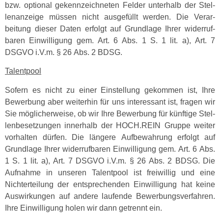
bzw. option­al gekennze­ich­neten Felder unter­halb der Stel­
lenanzeige müssen nicht aus­ge­füllt wer­den. Die Ver­ar­
beitung dieser Dat­en erfol­gt auf Grund­lage Ihrer wider­ruf­
baren Ein­willi­gung gem. Art. 6 Abs. 1 S. 1 lit. a), Art. 7
DSGVO i.V.m. § 26 Abs. 2 BDSG.
Tal­ent­pool
Sofern es nicht zu ein­er Ein­stel­lung gekom­men ist, Ihre
Bewer­bung aber weit­er­hin für uns inter­es­sant ist, fra­gen wir
Sie möglicher­weise, ob wir Ihre Bewer­bung für kün­ftige Stel­
lenbe­set­zun­gen inner­halb der HOCH.REIN Gruppe weit­er
vorhal­ten dür­fen. Die län­gere Auf­be­wahrung erfol­gt auf
Grund­lage Ihrer wider­ruf­baren Ein­willi­gung gem. Art. 6 Abs.
1 S. 1 lit. a), Art. 7 DSGVO i.V.m. § 26 Abs. 2 BDSG. Die
Auf­nahme in unseren Tal­ent­pool ist frei­willig und eine
Nichterteilung der entsprechen­den Ein­willi­gung hat keine
Auswirkun­gen auf andere laufende Bewer­bungsver­fahren.
Ihre Ein­willi­gung holen wir dann getren­nt ein.