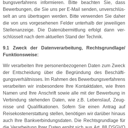
bungsver­fahrens informieren. Bitte beacht­en Sie, dass
Bewer­bun­gen, die Sie uns per E‑Mail senden, unver­schlüs­
selt an uns über­tra­gen wer­den. Bitte ver­wen­den Sie daher
die von uns vorge­se­henen Felder unter­halb der jew­eili­gen
Stel­lenanzeige. Die Datenüber­mit­tlung erfol­gt dann ver­
schlüs­selt nach dem aktuellen Stand der Technik.
9.1 Zweck der Daten­ver­ar­beitung, Rechtsgrundlage/
Funktionsweise:
Wir ver­ar­beit­en Ihre per­so­n­en­be­zo­ge­nen Dat­en zum Zweck
der Entschei­dung über die Begrün­dung des Beschäf­ti­
gungsver­hält­niss­es. Im Rah­men des Bewer­bungsver­fahrens
ver­ar­beit­en wir ins­beson­dere Ihre Kon­tak­t­dat­en, wie Ihren
Namen und Ihre Anschrift sowie alle mit der Bewer­bung in
Verbindung ste­hen­den Dat­en, wie z.B. Lebenslauf, Zeug­
nisse und Qual­i­fika­tio­nen. Sofern Sie einen Antrag auf
Reisekosten­er­stat­tung stellen, benöti­gen wir darüber hin­aus
auch Ihre Bankverbindungs­dat­en. Die Rechts­grund­lage für
die Ver­ar­beitung Ihrer Dat­en ergibt sich aus Art. 88 DSGVO