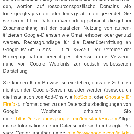
den, wer­den auf ressourcenspez­fi­is­che Domains wie
fonts.googleapis.com oder fonts.gstatic.com gesendet. Sie
wer­den nicht mit Dat­en in Verbindung gebracht, die ggf. im
Zusam­men­hang mit der par­al­le­len Nutzung von authen­
tifizierten Google-Dien­sten wie Gmail erhoben oder genutzt
wer­den. Rechts­grund­lage für die Datenüber­mit­tlung an
Google ist Art. 6 Abs. 1 lit. f) DSGVO. Der Betreiber der
Home­page hat ein berechtigtes Inter­esse an der Ver­wend­
nung von Google Web­fonts zur optisch verbesserten
Darstellung.
Sie kön­nen Ihren Brows­er so ein­stellen, dass die Schriften
nicht von den Google-Servern geladen wer­den (bspw. durch
die Instal­la­tion von Add-Ons wie
NoScript
oder
Ghostery für
Fire­fox
). Infor­ma­tio­nen zu den Daten­schutzbe­din­gun­gen von
Google Web­fonts erhal­ten Sie
unter:
https://developers.google.com/fonts/faq#Privacy
All­ge­
meine Infor­ma­tio­nen zum Daten­schutz sind im Google Pri­
va­cy Cen­ter abruf­bar unter:
http://www.google.com/intl/de-