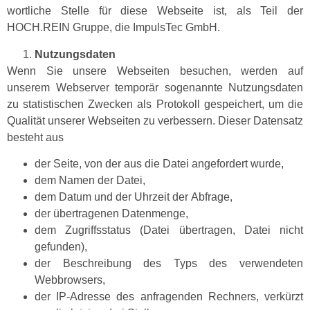
wortliche Stelle für diese Web­seite ist, als Teil der
HOCH.REIN Gruppe, die Impul­sTec GmbH.
Nutzungs­dat­en
Wenn Sie unsere Web­seit­en besuchen, wer­den auf
unserem Web­serv­er tem­porär soge­nan­nte Nutzungs­dat­en
zu sta­tis­tis­chen Zweck­en als Pro­tokoll gespe­ichert, um die
Qual­ität unser­er Web­seit­en zu verbessern. Dieser Daten­satz
beste­ht aus
der Seite, von der aus die Datei ange­fordert wurde,
dem Namen der Datei,
dem Datum und der Uhrzeit der Abfrage,
der über­tra­ge­nen Datenmenge,
dem Zugriff­ssta­tus (Datei über­tra­gen, Datei nicht
gefunden),
der Beschrei­bung des Typs des ver­wen­de­ten
Webbrowsers,
der IP-Adresse des anfra­gen­den Rech­n­ers, verkürzt