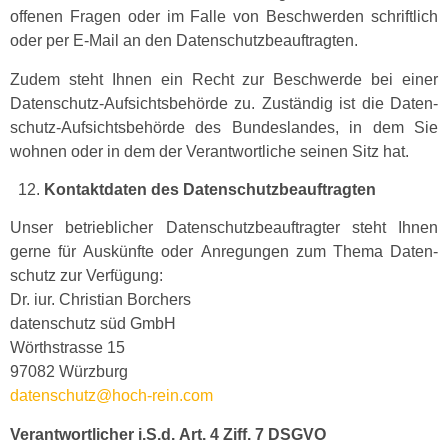
offe­nen Fra­gen oder im Falle von Beschw­er­den schriftlich
oder per E‑Mail an den Datenschutzbeauftragten.
Zudem ste­ht Ihnen ein Recht zur Beschw­erde bei ein­er
Daten­schutz-Auf­sichts­be­hörde zu. Zuständig ist die Daten­
schutz-Auf­sichts­be­hörde des Bun­des­lan­des, in dem Sie
wohnen oder in dem der Ver­ant­wortliche seinen Sitz hat.
12.
Kon­tak­t­dat­en des Datenschutzbeauftragten
Unser betrieblich­er Daten­schutzbeauf­tragter ste­ht Ihnen
gerne für Auskün­fte oder Anre­gun­gen zum The­ma Daten­
schutz zur Ver­fü­gung:
Dr. iur. Chris­t­ian Borchers
daten­schutz süd GmbH
Wörth­strasse 15
97082 Würzburg
datenschutz@hoch-rein.com
Ver­ant­wortlich­er i.S.d. Art. 4 Ziff. 7 DSGVO