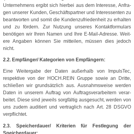
Unternehmens ergibt sich hier­bei aus dem Inter­esse, Anfra­
gen unser­er Kun­den, Geschäftspart­ner und Inter­essen­ten zu
beant­worten und somit die Kun­den­zufrieden­heit zu erhal­ten
und zu fördern. Zur Nutzung unseres Kon­tak­t­for­mu­la­rs
benöti­gen wir Ihren Namen und Ihre E‑Mail-Adresse. Weit­
ere Angaben kön­nen Sie mit­teilen, müssen dies jedoch
nicht.
2.2. Empfänger/ Kat­e­gorien von Empfängern:
Eine Weit­er­gabe der Dat­en außer­halb von Impul­sTec,
respek­tive von der HOCH.REIN Gruppe sowie an Dritte,
schließen wir grund­sät­zlich aus. Aus­nahm­sweise wer­den
Dat­en in unserem Auf­trag von Auf­tragsver­ar­beit­ern ver­ar­
beit­et. Diese sind jew­eils sorgfältig aus­ge­sucht, wer­den von
uns zudem audi­tiert und ver­traglich nach Art. 28 DSGVO
verpflichtet.
2.3. Speicherdauer/ Kri­te­rien für Fes­tle­gung der
Speicherdauer: