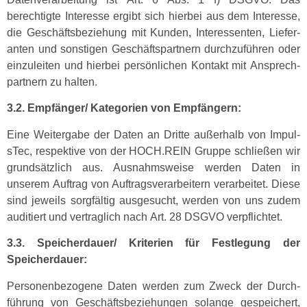
berechtigte Inter­esse ergibt sich hier­bei aus dem Inter­esse,
die Geschäfts­beziehung mit Kun­den, Inter­essen­ten, Liefer­
an­ten und son­sti­gen Geschäftspart­nern durchzuführen oder
einzuleit­en und hier­bei per­sön­lichen Kon­takt mit Ansprech­
part­nern zu halten.
3.2. Empfänger/ Kat­e­gorien von Empfängern:
Eine Weit­er­gabe der Dat­en an Dritte außer­halb von Impul­
sTec, respek­tive von der HOCH.REIN Gruppe schließen wir
grund­sät­zlich aus. Aus­nahm­sweise wer­den Dat­en in
unserem Auf­trag von Auf­tragsver­ar­beit­ern ver­ar­beit­et. Diese
sind jew­eils sorgfältig aus­ge­sucht, wer­den von uns zudem
audi­tiert und ver­traglich nach Art. 28 DSGVO verpflichtet.
3.3. Speicherdauer/ Kri­te­rien für Fes­tle­gung der
Speicherdauer:
Per­so­n­en­be­zo­gene Dat­en wer­den zum Zweck der Durch­
führung von Geschäfts­beziehun­gen solange gespe­ichert,