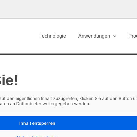
Technologie
Anwendungen
Pro
ie!
auf den eigentlichen Inhalt zuzu­greifen, klick­en Sie auf den But­ton u
t­en an Drit­tan­bi­eter weit­ergegeben werden.
Inhalt entsper­ren