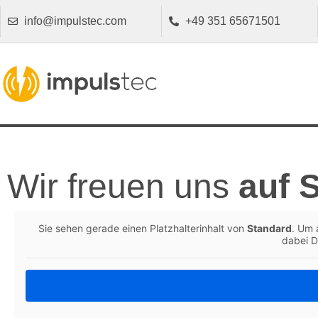
info@impulstec.com
+49 351 65671501
Wir freuen uns
auf S
Sie sehen ger­ade einen Platzhal­ter­in­halt von
Stan­dard
. Um 
dabei Da