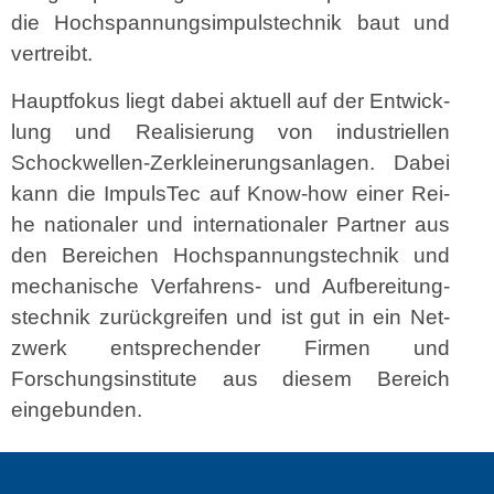
die Hochspan­nungsim­pul­stech­nik baut und
vertreibt.
Haupt­fokus liegt dabei aktuell auf der Entwick­
lung und Real­isierung von indus­triellen
Schock­wellen-Zerkleinerungsan­la­gen. Dabei
kann die Impul­sTec auf Know-how ein­er Rei­
he nationaler und inter­na­tionaler Part­ner aus
den Bere­ichen Hochspan­nung­stech­nik und
mech­a­nis­che Ver­fahrens- und Auf­bere­itung­
stech­nik zurück­greifen und ist gut in ein Net­
zw­erk entsprechen­der Fir­men und
Forschungsin­sti­tute aus diesem Bere­ich
eingebunden.