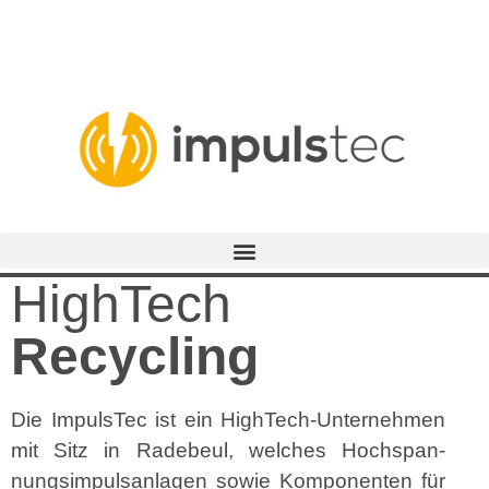
HighTech
Recycling
Die Impul­sTec ist ein High­Tech-Unternehmen
mit Sitz in Rade­beul, welch­es Hochspan­
nungsim­pul­san­la­gen sowie Kom­po­nen­ten für