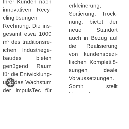
Ihrer Kun­den nach
erkleinerung,
inno­v­a­tiv­en Recy­
Sortierung, Trock­
clinglö­sun­gen
nung, bietet der
Rech­nung. Die ins­
neue Stan­dort
ge­samt etwa 1000
auch in Bezug auf
m² des tra­di­tion­sre­
die Real­isierung
ichen Indus­triege­
von kun­den­spez­i­
bäudes bieten
fis­chen Kom­plet­tlö­
genü­gend Raum
sun­gen ide­ale
für die Entwick­lung-
Voraus­set­zun­gen.
und das Wach­s­tum
Somit stellt
der Impul­sTec für
Unternehmens­
die näch­
stan­dort in Rade­
sten Jahre.
beul das passende
Neben der
Umfeld für kreative
verbesserten
Ideen und inge­