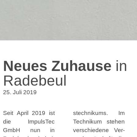
Neues Zuhause
in
Radebeul
25. Juli 2019
Seit April 2019 ist
stech­nikums. Im
die Impul­sTec
Tech­nikum ste­hen
GmbH nun in
ver­schiedene Ver­