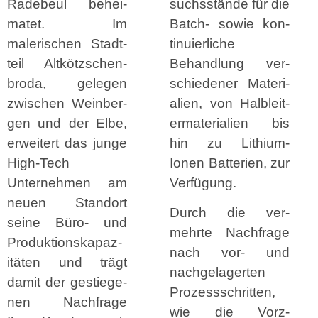
Rade­beul behei­
suchsstände für die
matet. Im
Batch- sowie kon­
malerischen Stadt­
tinuier­liche
teil Altkötzschen­
Behand­lung ver­
bro­da, gele­gen
schieden­er Mate­ri­
zwis­chen Wein­ber­
alien, von Hal­bleit­
gen und der Elbe,
er­ma­te­ri­alien bis
erweit­ert das junge
hin zu Lithi­um-
High-Tech
Ionen Bat­te­rien, zur
Unternehmen am
Verfügung.
neuen Stan­dort
Durch die ver­
seine Büro- und
mehrte Nach­frage
Pro­duk­tion­ska­paz­
nach vor- und
itäten und trägt
nachge­lagerten
damit der gestiege­
Prozesss­chrit­ten,
nen Nach­frage
wie die Vorz­