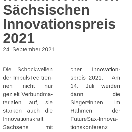
Sächsischen
Innovationspreis
2021
24. Sep­tem­ber 2021
Die Schock­wellen
ch­er Inno­va­tion­
der Impul­sTec tren­
spreis 2021. Am
nen nicht nur
14. Juli wer­den
gezielt Ver­bund­ma­
dann die
te­ri­alen auf, sie
Sieger*innen im
stärken auch die
Rah­men der
Inno­va­tion­skraft
Future­Sax-Inno­va­
Sach­sens mit
tion­skon­ferenz